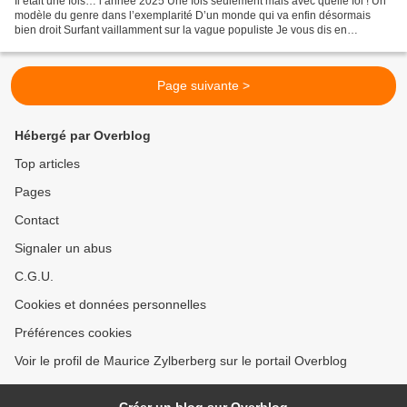
Il était une fois… l’année 2025 Une fois seulement mais avec quelle foi ! Un
modèle du genre dans l’exemplarité D’un monde qui va enfin désormais
bien droit Surfant vaillamment sur la vague populiste Je vous dis en
confidence ce que j’ambitionne : Je...
Page suivante >
Hébergé par Overblog
Top articles
Pages
Contact
Signaler un abus
C.G.U.
Cookies et données personnelles
Préférences cookies
Voir le profil de Maurice Zylberberg sur le portail Overblog