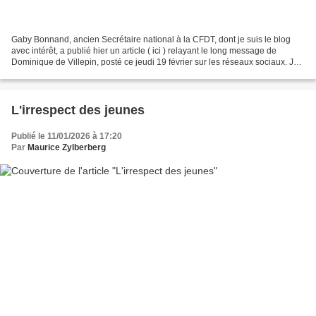
Gaby Bonnand, ancien Secrétaire national à la CFDT, dont je suis le blog
avec intérêt, a publié hier un article ( ici ) relayant le long message de
Dominique de Villepin, posté ce jeudi 19 février sur les réseaux sociaux. Je
vous incite à prendre le temps...
L'irrespect des jeunes
Publié le 11/01/2026 à 17:20
Par
Maurice Zylberberg