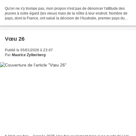
Qu'on ne s'y trompe pas, mon propos n'est pas de dénoncer l'attitude des
jeunes à notre égard (les vieux) mais de la nôtre à leur endroit. Nombre de
pays, dont la France, ont salué la décision de l'Australie, premier pays du
monde à interdire les réseaux...
Vœu 26
Publié le 05/01/2026 à 23:47
Par
Maurice Zylberberg