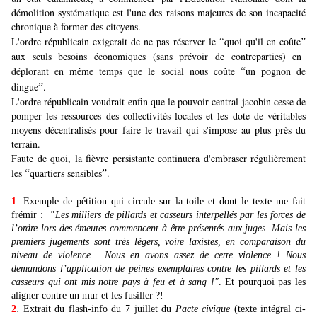
démolition systématique est l'une des raisons majeures de son incapacité
chronique à former des citoyens.
L'ordre républicain exigerait de ne pas réserver le
quoi qu'il en coûte
“
”
aux seuls besoins économiques (sans prévoir de contreparties) en
déplorant en même temps que le social nous coûte
un pognon de
“
dingue
.
”
L'ordre républicain voudrait enfin que le pouvoir central jacobin cesse de
pomper les ressources des collectivités locales et les dote de véritables
moyens décentralisés pour faire le travail qui s'impose au plus près du
terrain.
Faute de quoi, la fièvre persistante continuera d'embraser régulièrement
les
quartiers sensibles
.
“
”
1
.
Exemple de pétition qui circule sur la toile et dont le texte me fait
frémir :
"
Les milliers de pillards et casseurs interpellés par les forces de
l’ordre lors des émeutes commencent à être présentés aux juges. Mais les
premiers jugements sont très légers, voire laxistes, en comparaison du
niveau de violence… Nous en avons assez de cette violence ! Nous
demandons l’application de peines exemplaires contre les pillards et les
casseurs qui ont mis notre pays à feu et à sang !"
. Et pourquoi pas les
aligner contre un mur et les fusiller ?!
2
.
Extrait du flash-info du 7 juillet du
Pacte civique
(texte intégral ci-