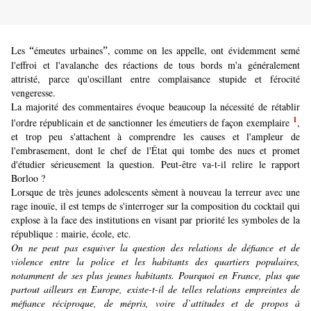
Les
émeutes urbaines
, comme on les appelle, ont évidemment semé
“
”
l'effroi et l'avalanche des réactions de tous bords m'a généralement
attristé, parce qu'oscillant entre complaisance stupide et férocité
vengeresse.
La majorité des commentaires évoque beaucoup la nécessité de rétablir
1
l'ordre républicain et de sanctionner les émeutiers de façon exemplaire
,
et trop peu s'attachent à comprendre les causes et l'ampleur de
l'embrasement, dont le chef de l'État qui tombe des nues et promet
d'étudier sérieusement la question.
Peut-être va-t-il relire le rapport
Borloo ?
Lorsque de très jeunes adolescents sèment à nouveau la terreur avec une
rage inouïe, il est temps de s'interroger sur la composition du cocktail qui
explose à la face des institutions en visant par priorité les symboles de la
république : mairie, école, etc.
On ne peut pas esquiver la question des relations de défiance et de
violence entre la police et les habitants des quartiers populaires,
notamment de ses plus jeunes habitants. Pourquoi en France, plus que
partout ailleurs en Europe, existe-t-il de telles relations empreintes de
méfiance réciproque, de mépris, voire d’attitudes et de propos à