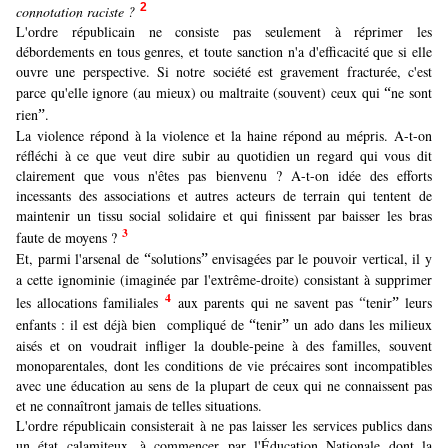
2
connotation raciste ?
L'ordre républicain ne consiste pas seulement à réprimer les
débordements en tous genres, et toute sanction n'a d'efficacité que si elle
ouvre une perspective. Si notre société est gravement fracturée, c'est
parce qu'elle ignore (au mieux) ou maltraite (souvent) ceux qui
ne sont
“
rien
.
”
La violence répond à la violence et la haine répond au mépris. A-t-on
réfléchi à ce que veut dire subir au quotidien un regard qui vous dit
clairement que vous n'êtes pas bienvenu ? A-t-on idée des efforts
incessants des associations et autres acteurs de terrain qui tentent de
maintenir un tissu social solidaire et qui finissent par baisser les bras
3
faute de moyens ?
Et, parmi l'arsenal de
solutions
envisagées par le pouvoir vertical, il y
“
”
a cette ignominie (imaginée par l'extrême-droite) consistant à supprimer
4
les allocations familiales
aux parents qui ne savent pas
tenir
leurs
“
”
enfants : il est déjà bien compliqué de
tenir
un ado dans les milieux
“
”
aisés et on voudrait infliger la double-peine à des familles, souvent
monoparentales, dont les conditions de vie précaires sont incompatibles
avec une éducation au sens de la plupart de ceux qui ne connaissent pas
et ne connaîtront jamais de telles situations.
L'ordre républicain consisterait à ne pas laisser les services publics dans
un état calamiteux, à commencer par l'Éducation Nationale dont la