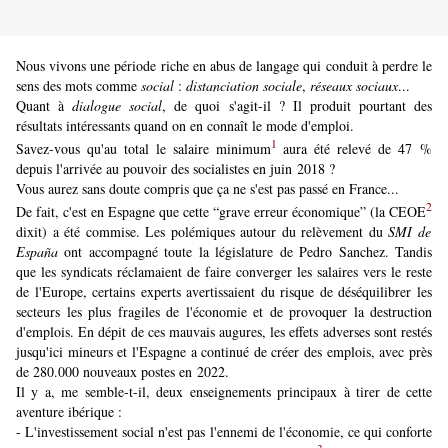
Nous vivons une période riche en abus de langage qui conduit à perdre le
sens des mots comme
social
:
distanciation sociale
,
réseaux sociaux
...
Quant à
dialogue social
, de quoi s'agit-il ? Il produit pourtant des
résultats intéressants quand on en connaît le mode d'emploi.
1
Savez-vous qu'au total le salaire minimum
aura été relevé de 47 %
depuis l'arrivée au pouvoir des socialistes en juin 2018 ?
Vous aurez sans doute compris que ça ne s'est pas passé en France...
2
De fait, c'est en Espagne que cette “grave erreur économique” (la CEOE
dixit) a été commise. Les polémiques autour du relèvement du
SMI de
España
ont accompagné toute la législature de Pedro Sanchez. Tandis
que les syndicats réclamaient de faire converger les salaires vers le reste
de l'Europe, certains experts avertissaient du risque de déséquilibrer les
secteurs les plus fragiles de l'économie et de provoquer la destruction
d'emplois. En dépit de ces mauvais augures, les effets adverses sont restés
jusqu'ici mineurs et l'Espagne a continué de créer des emplois, avec près
de 280.000 nouveaux postes en 2022.
Il y a, me semble-t-il, deux enseignements principaux à tirer de cette
aventure ibérique :
- L'investissement social n'est pas l'ennemi de l'économie, ce qui conforte