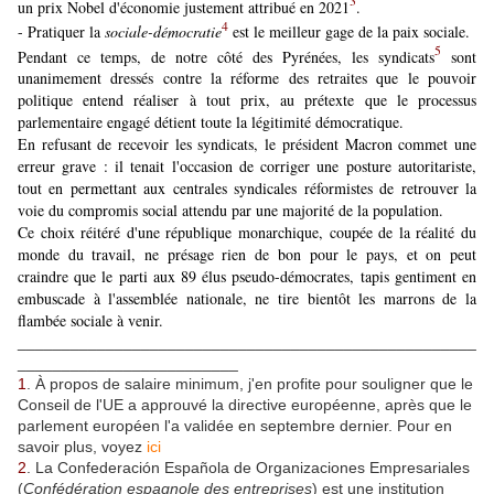
3
un prix Nobel d'économie justement attribué en 2021
.
4
- Pratiquer la
sociale-démocratie
est le meilleur gage de la paix sociale.
5
Pendant ce temps, de notre côté des Pyrénées, les syndicats
sont
unanimement dressés contre la réforme des retraites que le pouvoir
politique entend réaliser à tout prix, au prétexte que le processus
parlementaire engagé détient toute la légitimité démocratique.
En refusant de recevoir les syndicats, le président Macron commet une
erreur grave : il tenait l'occasion de corriger une posture autoritariste,
tout en permettant aux centrales syndicales réformistes de retrouver la
voie du compromis social attendu par une majorité de la population.
Ce choix réitéré d'une république monarchique, coupée de la réalité du
monde du travail, ne présage rien de bon pour le pays, et on peut
craindre que le parti aux 89 élus pseudo-démocrates, tapis gentiment en
embuscade à l'assemblée nationale, ne tire bientôt les marrons de la
flambée sociale à venir.
____________________________________________________
_________________________
1
. À propos de salaire minimum, j'en profite pour souligner que le
Conseil de l'UE a approuvé la directive européenne, après que le
parlement européen l'a validée en septembre dernier. Pour en
savoir plus, voyez
ici
2
. La Confederación Española de Organizaciones Empresariales
(
Confédération espagnole des entreprises
) est une institution