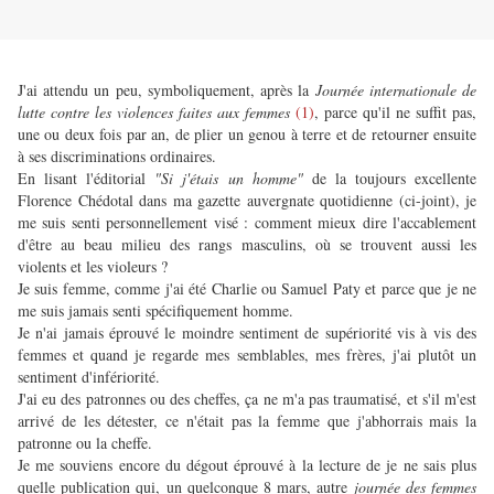
J'ai attendu un peu, symboliquement, après la
Journée internationale de
lutte contre les violences faites aux femmes
(1)
, parce qu'il ne suffit pas,
une ou deux fois par an, de plier un genou à terre et de retourner ensuite
à ses discriminations ordinaires.
En lisant l'éditorial
"Si j'étais un homme"
de la toujours excellente
Florence Chédotal dans ma gazette auvergnate quotidienne (ci-joint), je
me suis senti personnellement visé : comment mieux dire l'accablement
d'être au beau milieu des rangs masculins, où se trouvent aussi les
violents et les violeurs ?
Je suis femme, comme j'ai été Charlie ou Samuel Paty et parce que je ne
me suis jamais senti spécifiquement homme.
Je n'ai jamais éprouvé le moindre sentiment de supériorité vis à vis des
femmes et quand je regarde mes semblables, mes frères, j'ai plutôt un
sentiment d'infériorité.
J'ai eu des patronnes ou des cheffes, ça ne m'a pas traumatisé, et s'il m'est
arrivé de les détester, ce n'était pas la femme que j'abhorrais mais la
patronne ou la cheffe.
Je me souviens encore du dégout éprouvé à la lecture de je ne sais plus
quelle publication qui, un quelconque 8 mars, autre
journée des femmes