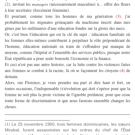
(2)
, invitait les
managers
(nécessairement masculins) à... offrir des fleurs
à leur secrétaire (forcément féminine).
Et pourtant, comme tous les hommes de ma génération
(3)
, j'ai
probablement les stigmates grimaçants du machisme inscrit dans mes
gènes par les millénaires d'une éducation fondée sur la gloire des mecs.
Or, c'est bien l'éducation qui est la clé du sujet : éducation familiale où
les femmes elles-mêmes contribuent à perpétuer le rôle prépondérant de
l'homme, éducation nationale en train de s'effondrer par manque de
moyens, comme l'hôpital et l'ensemble des services publics, puisque notre
État républicain a pour seule boussole l'économie et la finance.
Et ceci n'est pas une autre histoire, car la lutte contre les violences faites
aux femmes se combat à la racine, là où se façonnent les citoyens
(4)
de
demain.
Alors, oui Florence, je veux prendre ma part et dire haut et fort, en
toutes occasions, l'indispensable (r)évolution qui doit s'opérer pour que la
femme ne soit plus la proie victime de l'ignoble prédateur, pour que cesse
toute forme de discrimination et que nous fassions ensemble changer les
choses.
____________________________________________________
___________________________
(1)
Le 25 novembre 1960, trois femmes dominicaines, les sœurs
Mirabal, furent assassinées sur les ordres du chef de l’État