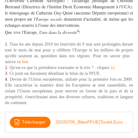
(Université Clermont Auvergne) : l'éclairage juridique de Christine
Bertrand (Directrice de l'Institut Droit Économie Management à l'UCA),
le témoignage de Catherine Guy-Quint (ancienne Députée européenne) et
mon propos sur l'
Europe sociale
demeurent d'actualité, de même que les
échanges nourris à l'issue des interventions.
4
Que vive l'Europe,
Unie dans la diversité
!
1
.
Tous les ans depuis 2010 les festivités du 9 mai sont prolongées durant
tout le mois de mai pour y célébrer l'Europe et les milliers de projets
qu'elle soutient au quotidien dans nos régions. Pour en savoir plus :
suivez ce
lien
2
.
Qu'est-ce que la présidence tournante et le trio ? : cliquez
ici
3
.
Ci-joint un document détaillant le bilan de la PFUE.
4
. Devise de l'Union européenne, utilisée pour la première fois en 2000.
Elle caractérise la manière dont les Européens se sont rassemblés, en
créant l'Union européenne, pour œuvrer en faveur de la paix et de la
prospérité, s'enrichissant ainsi des diverses cultures, traditions et langues
du continent.
Télécharger
20220705_BilanPFUE(TouteLEurope)