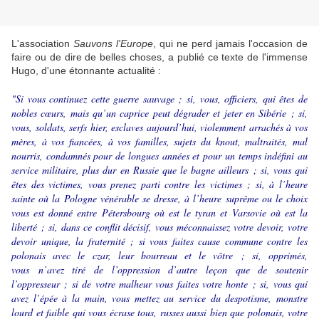
L'association
Sauvons l'Europe
, qui ne perd jamais l'occasion de
faire ou de dire de belles choses, a publié ce texte de l'immense
Hugo, d'une étonnante actualité :
"Si vous continuez cette guerre sauvage ; si, vous, officiers, qui êtes de
nobles cœurs, mais qu’un caprice peut dégrader et jeter en Sibérie ; si,
vous, soldats, serfs hier, esclaves aujourd’hui, violemment arrachés à vos
mères, à vos fiancées, à vos familles, sujets du knout, maltraités, mal
nourris, condamnés pour de longues années et pour un temps indéfini au
service militaire, plus dur en Russie que le bagne ailleurs ; si, vous qui
êtes des victimes, vous prenez parti contre les victimes ; si, à l’heure
sainte où la Pologne vénérable se dresse, à l’heure suprême ou le choix
vous est donné entre Pétersbourg où est le tyran et Varsovie où est la
liberté ; si, dans ce conflit décisif, vous méconnaissez votre devoir, votre
devoir unique, la fraternité ; si vous faites cause commune contre les
polonais avec le czar, leur bourreau et le vôtre ; si, opprimés,
vous n’avez tiré de l’oppression d’autre leçon que de soutenir
l’oppresseur ; si de votre malheur vous faites votre honte ; si, vous qui
avez l’épée à la main, vous mettez au service du despotisme, monstre
lourd et faible qui vous écrase tous, russes aussi bien que polonais, votre