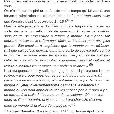
Ces viriles saillies concernent un vieux conflit démodé me direz-
vous…
Or, n’a-t-il pas inspiré un poète de notre temps qui lui vouait une
fervente admiration en chantant derechef :
moi mon colon celle
(4)
que j’préfère c’est la guerre de 14-18 !
?
Mais je m’égare, il y a d’autres combats toujours à mener au
sortir de cette nouvelle drôle de guerre.
« Chaque génération,
sans doute, se croit vouée à refaire le monde. La mienne sait
pourtant qu’elle ne le refera pas. Mais sa tâche est peut-être plus
grande. Elle consiste à empêcher que le monde ne se défasse.
(…) elle sait qu’elle devrait, dans une sorte de course folle contre
la montre, restaurer entre les nations une paix qui ne soit pas
celle de la servitude, réconcilier à nouveau travail et culture, et
(5)
refaire avec tous les hommes une arche d’alliance ».
Et si ma génération n’y suffit pas, gageons qu’il y aura une bonne
relève.
« Il y a pour vous jeunes gens toujours une guerre où
partir
Il y a un monde à conquérir autrement que par le canon
Un
monde où jeter joyeusement votre gant dans la balance
Un
monde où l'on peut appeler toutes les choses par leur nom
Il y a
un monde à la taille de l'homme et de sa violence
Où tous les
mots de l'homme entre la vie et la mort ont choisi
Je réclame
(6)
dans ce monde-là la place de la poésie ».
1
2
Gabriel Chevallier
(La Peur,
août 14
)
Guillaume Apollinaire