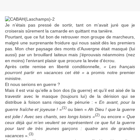
Je n’étais pas pressé de sortir, tant on m’avait juré que je
croiserais sûrement la camarde en quittant ma tanière.
Pourtant, que ce fut bon de retrouver mon groupe de marcheurs,
malgré une surprenante froidure qui nous saisit dès les premiers
pas. Mon cher paysage des monts d’Auvergne était masqué (lui
aussi) par un brouillard laiteux mais j'éprouvais néanmoins (nez
en moins) l’enivrant plaisir que procure la levée d’écrou.
Après cette remise en liberté conditionnelle,
« Les français
pourront partir en vacances cet été »
a promis notre premier
ministre.
Et nous serions en guerre ?
Mais il est vrai qu’elle a bon dos (la guerre) et qu’il est aisé de la
travestir avec le masque (toujours lui) de la dérision qui se
distribue à foison sans risque de pénurie : «
En avant, pour la
(1)
guerre fraîche et joyeuse !
»
ou bien «
Ah Dieu ! que la guerre
(2)
est jolie
/
Avec ses chants, ses longs loisirs »
ou encore «
Que
ceux déjà qui m’en veulent se représentent ce que fut la guerre
pour tant de très jeunes garçons : quatre ans de grandes
(3)
vacances
».